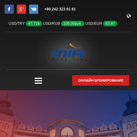
+90 242 323 01 81
USD/TRY
47,71₺
USD/RUB
105,00руб.
USD/EUR
€0.87
ОНЛАЙН БРОНИРОВАНИЕ