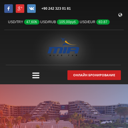
+90 242 323 01 81
USD/TRY
47,60₺
USD/RUB
105,00руб.
USD/EUR
€0.87
ОНЛАЙН БРОНИРОВАНИЕ